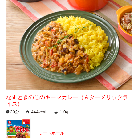
なすときのこのキーマカレー（＆ターメリックラ
イス）
20分
444kcal
1.0g
ミートボール